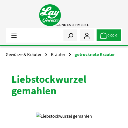
Zum Hauptinhalt springen
0,00 €
Gewürze & Kräuter
Kräuter
getrocknete Kräuter
Liebstockwurzel
gemahlen
Bildergalerie überspringen