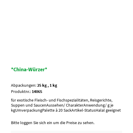
*China-Würzer*
Abpackungen:
25 kg , 1 kg
Produktnr.:
14065
für exotische Fleisch- und Fischspezialitäten, Reisgerichte,
Suppen und SaucenAussehen/ CharakterAnwendung/ g je
kgUmverpackungPalette à 20 SackArtikel-StatusHalal geeignet
Bitte loggen Sie sich ein um die Preise zu sehen.