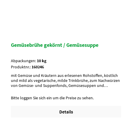
Gemüsebrühe gekörnt / Gemüsesuppe
Abpackungen:
10 kg
Produktnr.:
160246
mit Gemüse und Kräutern aus erlesenen Rohstoffen, köstlich
und mild als vegetarische, milde Trinkbrühe, zum Nachwürzen
von Gemüse- und Suppenfonds, Gemüsesuppen und
Eintöpfen, als Grundlage für Suppen mit EinlagenAussehen/
CharaktergelbAnwendung/ g je kg20 g Gemüsesuppe mit 1
Bitte loggen Sie sich ein um die Preise zu sehen.
Liter kochendem Wasser übergießenUmverpackung11 Eimer
pro Lage / 4 Lagen pro Palette = 44 EimerArtikel-StatusHalal
geeignet
Details