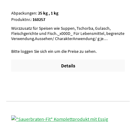
Abpackungen:
25 kg , 1 kg
Produktnr.:
160257
Würzzusatz für Speisen wie Suppen, Tschorba, Gulasch,
Fleischgerichte und Fisch._x000D_ Für Lebensmittel, begrenzte
Verwendung.Aussehen/ CharakterAnwendung/ g je
kgUmverpackungPalette à 30 SackArtikel-StatusHalal geeignet
Bitte loggen Sie sich ein um die Preise zu sehen.
Details