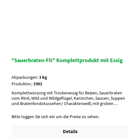
*Sauerbraten-Fit* Komplettprodukt mit Essig
Abpackungen:
1 kg
Produktnr.:
1902
Komplettwürzung mit Trockenessig für Beizen, Sauerbraten
vom Rind, Wild und Wildgeflügel, Kaninchen, Saucen, Suppen
und BratenfondsAussehen/ Charakterweiß; mit groben
Gewürzen; Coriander, Wacholderbeeren, Pfeffer, Zwiebel,
Lorbeerlaub, Piment, NelkenAnwendung/ g je kgnach
Bitte loggen Sie sich ein um die Preise zu sehen.
Geschmack, 50 g je Ltr. WasserUmverpackung20 Btl. je Krt. (DF
100) / 36 Krt. je PaletteArtikel-StatusHalal
geeignetKoscherUnterliegt GHS
Details