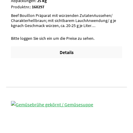
Abpackungen:
25 kg
Produktnr.:
160297
Beef Bouillon Präparat mit würzenden ZutatenAussehen/
Charakterhellbraun; mit sichtbarem LauchAnwendung/ g je
kgnach Geschmack würzen, ca. 20-25 g je Liter
WasserUmverpackungPalette à 30 SackArtikel-StatusHalal
geeignet
Bitte loggen Sie sich ein um die Preise zu sehen.
Details