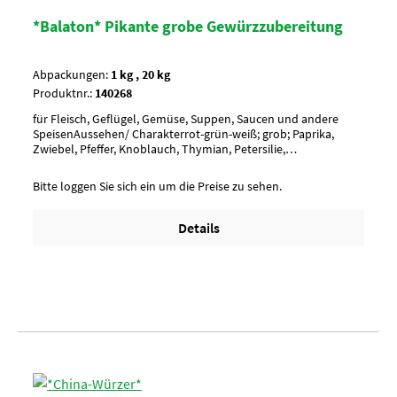
*Balaton* Pikante grobe Gewürzzubereitung
Abpackungen:
1 kg , 20 kg
Produktnr.:
140268
für Fleisch, Geflügel, Gemüse, Suppen, Saucen und andere
SpeisenAussehen/ Charakterrot-grün-weiß; grob; Paprika,
Zwiebel, Pfeffer, Knoblauch, Thymian, Petersilie,
MajoranAnwendung/ g je kgnach Geschmack würzen, ca. 10-15
g je kgUmverpackung15 Btl. je Krt. (DF 100) / 36 Krt. per
Bitte loggen Sie sich ein um die Preise zu sehen.
PaletteArtikel-StatusHalal geeignet
Details