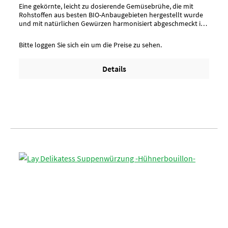
Eine gekörnte, leicht zu dosierende Gemüsebrühe, die mit
Rohstoffen aus besten BIO-Anbaugebieten hergestellt wurde
und mit natürlichen Gewürzen harmonisiert abgeschmeckt ist.
Auf die Verwendung der natürlichen Zutat Hefeextrakt wird bei
dieser Brühe verzichtet.Aussehen/ Charaktergelblich mit
Bitte loggen Sie sich ein um die Preise zu sehen.
leichtem GrünstichAnwendung/ g je kgnach Geschmack, ca. 16
g -20 g Gemüsesuppe mit 1 Liter kochendem Wasser
übergießenUmverpackung11 Eimer pro Lage / 5 Lagen pro
Details
Palette = 55 EimerArtikel-StatusHalal geeignet