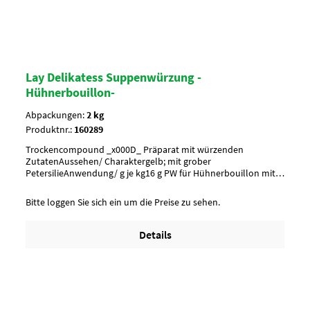
Lay Delikatess Suppenwürzung -
Hühnerbouillon-
Abpackungen:
2 kg
Produktnr.:
160289
Trockencompound _x000D_ Präparat mit würzenden
ZutatenAussehen/ Charaktergelb; mit grober
PetersilieAnwendung/ g je kg16 g PW für Hühnerbouillon mit 1
Liter kochendem Wasser übergießenUmverpackung10 Btl. je
Krt. (DF 102) / 36 Krt. per Palette
Bitte loggen Sie sich ein um die Preise zu sehen.
Details