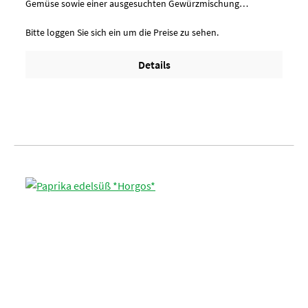
Gemüse sowie einer ausgesuchten Gewürzmischung
hergestellt wirdAussehen/ Charaktergelb; mit groben
GewürzenAnwendung/ g je kg16 g Gemüsesuppe mit 1 Liter
Bitte loggen Sie sich ein um die Preise zu sehen.
kochendem Wasser übergießenUmverpackung10 Btl. je Krt.
(DF 102) / 36 Krt. per PaletteArtikel-StatusHalal geeignet
Details