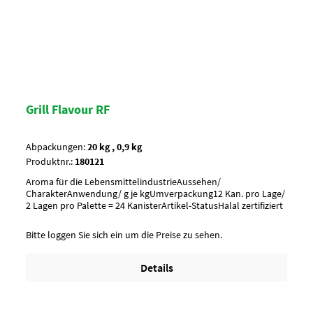
Grill Flavour RF
Abpackungen:
20 kg , 0,9 kg
Produktnr.:
180121
Aroma für die LebensmittelindustrieAussehen/
CharakterAnwendung/ g je kgUmverpackung12 Kan. pro Lage/
2 Lagen pro Palette = 24 KanisterArtikel-StatusHalal zertifiziert
Bitte loggen Sie sich ein um die Preise zu sehen.
Details