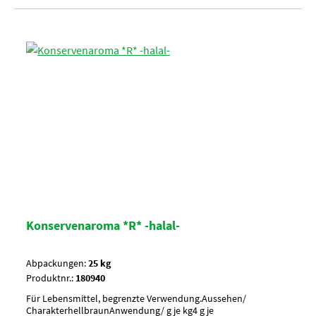
Konservenaroma *R* -halal-
Abpackungen:
25 kg
Produktnr.:
180940
Für Lebensmittel, begrenzte Verwendung.Aussehen/
CharakterhellbraunAnwendung/ g je kg4 g je