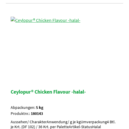
Ceylopur® Chicken Flavour -halal-
Abpackungen:
5 kg
Produktnr.:
180143
Aussehen/ CharakterAnwendung/ g je kgUmverpackung4 Btl.
je Krt. (DF 102) / 36 Krt. per PaletteArtikel-StatusHalal