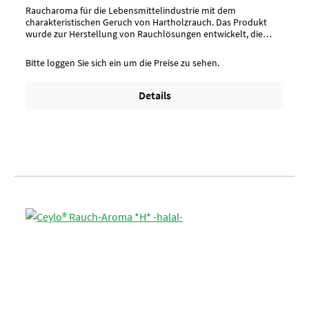
Raucharoma für die Lebensmittelindustrie mit dem
charakteristischen Geruch von Hartholzrauch. Das Produkt
wurde zur Herstellung von Rauchlösungen entwickelt, die
durch Tauchen oder Duschen eingesetzt werden. Das Produkt
wird zum Räuchern von Fleischwaren, Fisch, Geflügel und Käse
Bitte loggen Sie sich ein um die Preise zu sehen.
empfohlen._x000D_ Aussehen/ CharakterAnwendung/ g je
kgUmverpackung12 Kan. pro Lage/ 2 Lagen pro Palette = 24
KanisterArtikel-StatusHalal zertifiziert
Details