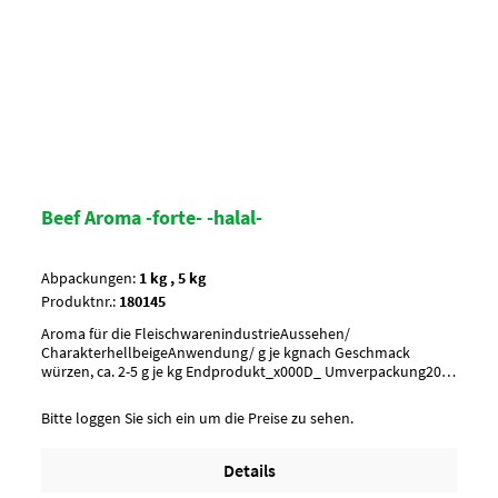
Beef Aroma -forte- -halal-
Abpackungen:
1 kg , 5 kg
Produktnr.:
180145
Aroma für die FleischwarenindustrieAussehen/
CharakterhellbeigeAnwendung/ g je kgnach Geschmack
würzen, ca. 2-5 g je kg Endprodukt_x000D_ Umverpackung20
Btl. je Krt. (DF 100) / 36 Krt. per PaletteArtikel-StatusHalal
zertifiziert
Bitte loggen Sie sich ein um die Preise zu sehen.
Details