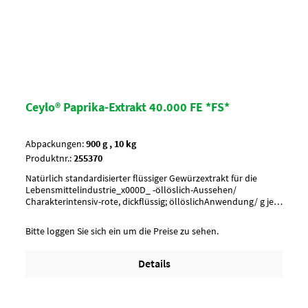
Ceylo® Paprika-Extrakt 40.000 FE *FS*
Abpackungen:
900 g , 10 kg
Produktnr.:
255370
Natürlich standardisierter flüssiger Gewürzextrakt für die
Lebensmittelindustrie_x000D_ -öllöslich-Aussehen/
Charakterintensiv-rote, dickflüssig; öllöslichAnwendung/ g je
kgnach GeschmackUmverpackung15 Fl. je Krt. (DF 102) / 36 Krt.
per PaletteArtikel-StatusHalal zertifiziert
Bitte loggen Sie sich ein um die Preise zu sehen.
Details