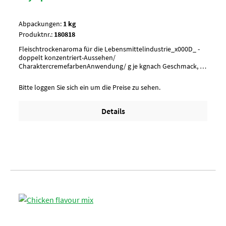
Abpackungen:
1 kg
Produktnr.:
180818
Fleischtrockenaroma für die Lebensmittelindustrie_x000D_ -
doppelt konzentriert-Aussehen/
CharaktercremefarbenAnwendung/ g je kgnach Geschmack, 1
g je kg MasseUmverpackung20 Btl. je Krt. (DF 102) / 36 Krt. per
PaletteArtikel-StatusHalal geeignet
Bitte loggen Sie sich ein um die Preise zu sehen.
Details