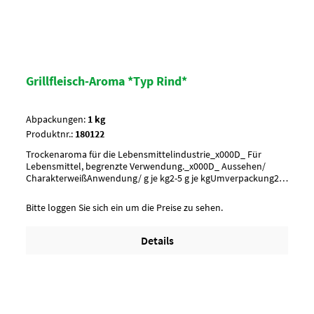
Grillfleisch-Aroma *Typ Rind*
Abpackungen:
1 kg
Produktnr.:
180122
Trockenaroma für die Lebensmittelindustrie_x000D_ Für
Lebensmittel, begrenzte Verwendung._x000D_ Aussehen/
CharakterweißAnwendung/ g je kg2-5 g je kgUmverpackung20
Btl. je Krt. (DF 100) / 36 Krt. per PaletteArtikel-StatusHalal
geeignet
Bitte loggen Sie sich ein um die Preise zu sehen.
Details