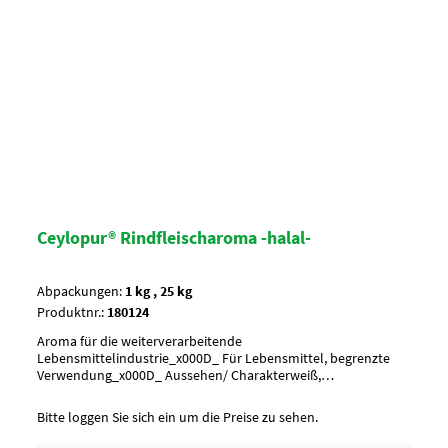
Ceylopur® Rindfleischaroma -halal-
Abpackungen:
1 kg , 25 kg
Produktnr.:
180124
Aroma für die weiterverarbeitende
Lebensmittelindustrie_x000D_ Für Lebensmittel, begrenzte
Verwendung_x000D_ Aussehen/ Charakterweiß,
cremefarbenAnwendung/ g je kgnach Geschmack würzen, ca.
2-5 g je kg MasseUmverpackung20 Btl. je Krt. (DF 100) / 36 Krt.
Bitte loggen Sie sich ein um die Preise zu sehen.
per PaletteArtikel-StatusHalal zertifiziert