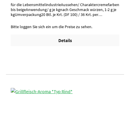
für die LebensmittelindustrieAussehen/ Charaktercremefarben
bis beigeAnwendung/ g je kgnach Geschmack würzen, 1-2 g je
kgUmverpackung20 Btl. je Krt. (DF 100) / 36 Krt. per
PaletteArtikel-StatusHalal zertifiziert
Bitte loggen Sie sich ein um die Preise zu sehen.
Details