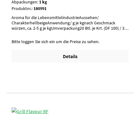
Abpackungen:
1 kg
Produktnr.:
180991
Aroma für die LebensmittelindustrieAussehen/
CharakterhellbeigeAnwendung/ g je kgnach Geschmack
würzen, ca. 2-5 g je kgUmverpackung20 Btl. je Krt. (DF 100) / 36
Krt. je PaletteArtikel-StatusHalal zertifiziert
Bitte loggen Sie sich ein um die Preise zu sehen.
Details