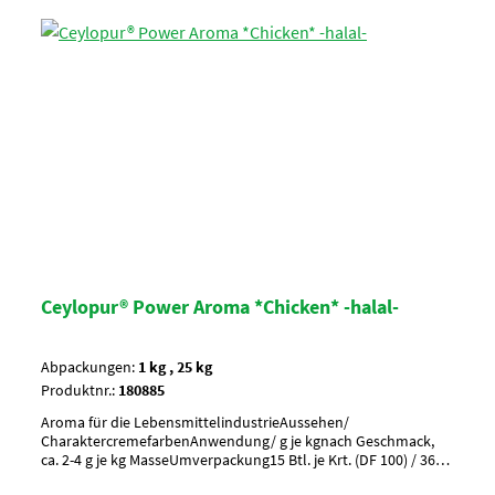
Ceylopur® Power Aroma *Chicken* -halal-
Abpackungen:
1 kg , 25 kg
Produktnr.:
180885
Aroma für die LebensmittelindustrieAussehen/
CharaktercremefarbenAnwendung/ g je kgnach Geschmack,
ca. 2-4 g je kg MasseUmverpackung15 Btl. je Krt. (DF 100) / 36
Krt. per PaletteArtikel-StatusHalal zertifiziert