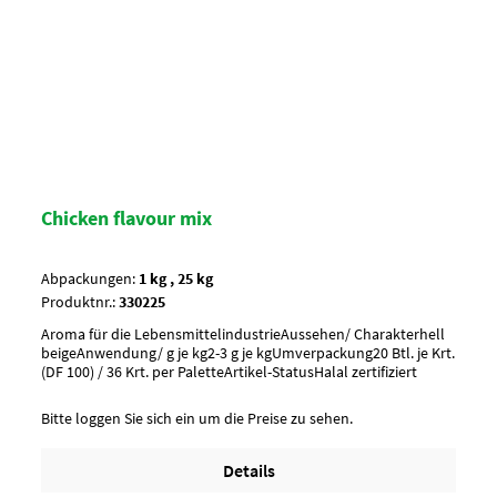
Chicken flavour mix
Abpackungen:
1 kg , 25 kg
Produktnr.:
330225
Aroma für die LebensmittelindustrieAussehen/ Charakterhell
beigeAnwendung/ g je kg2-3 g je kgUmverpackung20 Btl. je Krt.
(DF 100) / 36 Krt. per PaletteArtikel-StatusHalal zertifiziert
Bitte loggen Sie sich ein um die Preise zu sehen.
Details