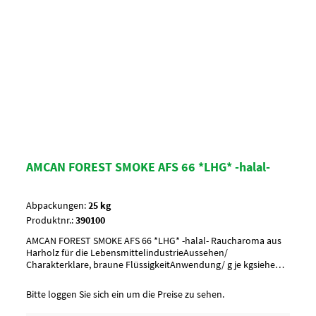
AMCAN FOREST SMOKE AFS 66 *LHG* -halal-
Abpackungen:
25 kg
Produktnr.:
390100
AMCAN FOREST SMOKE AFS 66 *LHG* -halal- Raucharoma aus
Harholz für die LebensmittelindustrieAussehen/
Charakterklare, braune FlüssigkeitAnwendung/ g je kgsiehe
ProduktspezifikationUmverpackung12 Kan. pro Lage/ 2 Lagen
pro Palette = 24 KanisterArtikel-StatusHalal
Bitte loggen Sie sich ein um die Preise zu sehen.
geeignetKoscherUnterliegt GHS