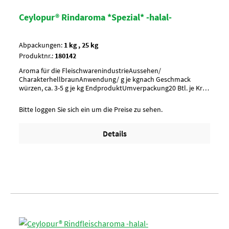
Ceylopur® Rindaroma *Spezial* -halal-
Abpackungen:
1 kg , 25 kg
Produktnr.:
180142
Aroma für die FleischwarenindustrieAussehen/
CharakterhellbraunAnwendung/ g je kgnach Geschmack
würzen, ca. 3-5 g je kg EndproduktUmverpackung20 Btl. je Krt.
(DF 100) / 36 Krt. je PaletteArtikel-StatusHalal zertifiziert
Bitte loggen Sie sich ein um die Preise zu sehen.
Details