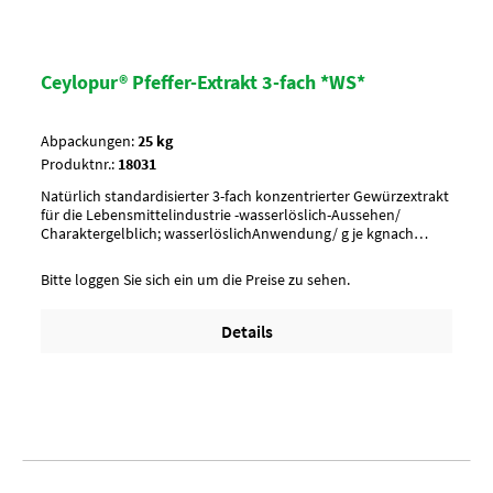
Ceylopur® Pfeffer-Extrakt 3-fach *WS*
Abpackungen:
25 kg
Produktnr.:
18031
Natürlich standardisierter 3-fach konzentrierter Gewürzextrakt
für die Lebensmittelindustrie -wasserlöslich-Aussehen/
Charaktergelblich; wasserlöslichAnwendung/ g je kgnach
Geschmack würzen, ca. 1-5 g je kgUmverpackungPalette à 30
SackArtikel-StatusHalal zertifiziert
Bitte loggen Sie sich ein um die Preise zu sehen.
Details