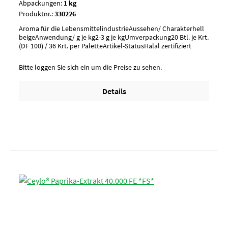
Abpackungen:
1 kg
Produktnr.:
330226
Aroma für die LebensmittelindustrieAussehen/ Charakterhell
beigeAnwendung/ g je kg2-3 g je kgUmverpackung20 Btl. je Krt.
(DF 100) / 36 Krt. per PaletteArtikel-StatusHalal zertifiziert
Bitte loggen Sie sich ein um die Preise zu sehen.
Details