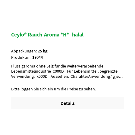
Ceylo® Rauch-Aroma *H* -halal-
Abpackungen:
25 kg
Produktnr.:
17044
Flüssigaroma ohne Salz für die weiterverarbeitende
Lebensmittelindustrie_x000D_ Für Lebensmittel, begrenzte
Verwendung._x000D_ Aussehen/ CharakterAnwendung/ g je
kgUmverpackung12 Kan. pro Lage/ 2 Lagen pro Palette = 24
KanisterArtikel-StatusHalal zertifiziert
Bitte loggen Sie sich ein um die Preise zu sehen.
Details