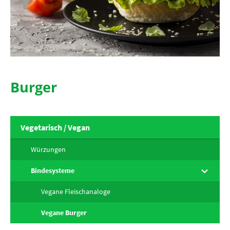
Burger
Vegetarisch / Vegan
Würzungen
Bindesysteme
Vegane Fleischanaloge
Vegane Burger