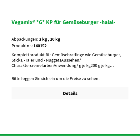
Vegamix® *G* KP für Gemüseburger -halal-
Abpackungen:
2 kg , 20 kg
Produktnr.:
140152
Komplettprodukt für Gemüsebratlinge wie Gemüseburger, -
Sticks, -Taler und - NuggetsAussehen/
CharaktercremefarbenAnwendung/ g je kg200 g je kg
MasseArtikel-StatusHalal zertifiziert
Bitte loggen Sie sich ein um die Preise zu sehen.
Details