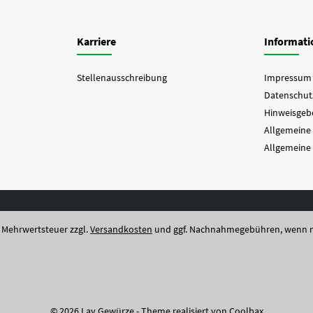
Karriere
Informat
Stellenausschreibung
Impressum
Datenschut
Hinweisgebe
Allgemeine
Allgemeine
l. Mehrwertsteuer zzgl.
Versandkosten
und ggf. Nachnahmegebühren, wenn n
© 2026 Lay Gewürze - Theme realisiert von
Coolbax