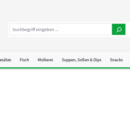
esätze
Fisch
Molkerei
Suppen, Soßen & Dips
Snacks