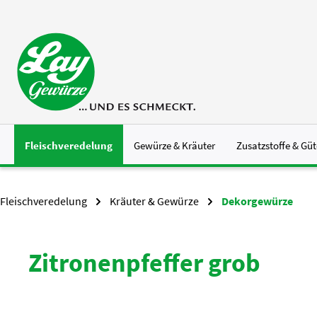
 Hauptinhalt springen
Zur Suche springen
Zur Hauptnavigation springen
Fleischveredelung
Gewürze & Kräuter
Zusatzstoffe & Güt
Fleischveredelung
Kräuter & Gewürze
Dekorgewürze
Zitronenpfeffer grob