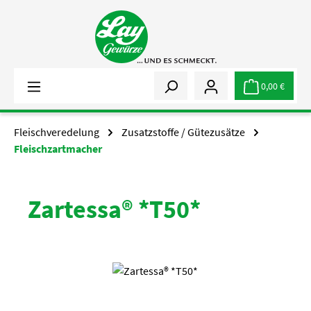
Zum Hauptinhalt springen
0,00 €
Fleischveredelung
Zusatzstoffe / Gütezusätze
Fleischzartmacher
Zartessa® *T50*
Bildergalerie überspringen