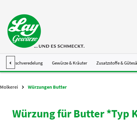
 Hauptinhalt springen
Zur Suche springen
Zur Hauptnavigation springen
Fleischveredelung
Gewürze & Kräuter
Zusatzstoffe & Gütesä
Molkerei
Würzungen Butter
Würzung für Butter *Typ 