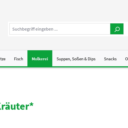
tze
Fisch
Molkerei
Suppen, Soßen & Dips
Snacks
O
Kräuter*