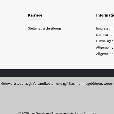
Karriere
Informat
Stellenausschreibung
Impressum
Datenschut
Hinweisgebe
Allgemeine
Allgemeine
l. Mehrwertsteuer zzgl.
Versandkosten
und ggf. Nachnahmegebühren, wenn n
© 2026 Lay Gewürze - Theme realisiert von
Coolbax