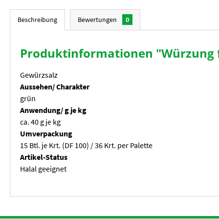
Beschreibung
Bewertungen
0
Produktinformationen "Würzung f
Gewürzsalz
Aussehen/ Charakter
grün
Anwendung/ g je kg
ca. 40 g je kg
Umverpackung
15 Btl. je Krt. (DF 100) / 36 Krt. per Palette
Artikel-Status
Halal geeignet