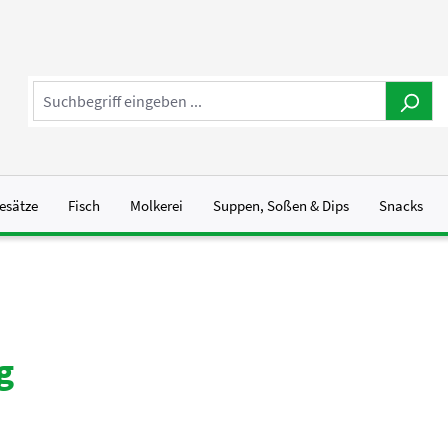
esätze
Fisch
Molkerei
Suppen, Soßen & Dips
Snacks
g