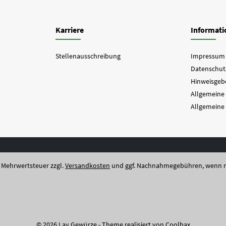
Karriere
Informat
Stellenausschreibung
Impressum
Datenschut
Hinweisgebe
Allgemeine
Allgemeine
l. Mehrwertsteuer zzgl.
Versandkosten
und ggf. Nachnahmegebühren, wenn n
© 2026 Lay Gewürze - Theme realisiert von
Coolbax