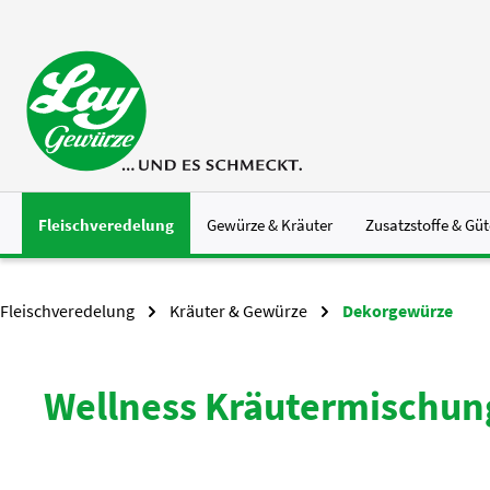
 Hauptinhalt springen
Zur Suche springen
Zur Hauptnavigation springen
Fleischveredelung
Gewürze & Kräuter
Zusatzstoffe & Güt
Fleischveredelung
Kräuter & Gewürze
Dekorgewürze
Wellness Kräutermischun