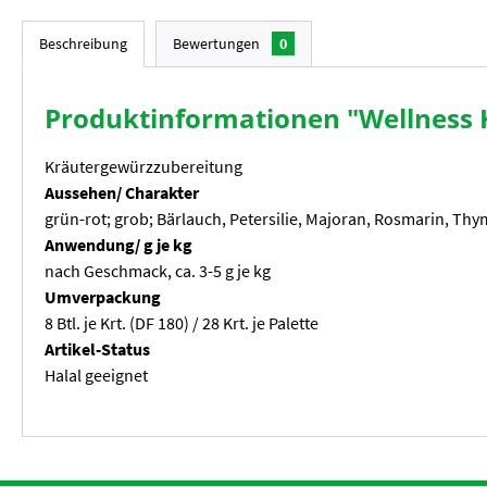
Beschreibung
Bewertungen
0
Produktinformationen "Wellness
Kräutergewürzzubereitung
Aussehen/ Charakter
grün-rot; grob; Bärlauch, Petersilie, Majoran, Rosmarin, Thy
Anwendung/ g je kg
nach Geschmack, ca. 3-5 g je kg
Umverpackung
8 Btl. je Krt. (DF 180) / 28 Krt. je Palette
Artikel-Status
Halal geeignet