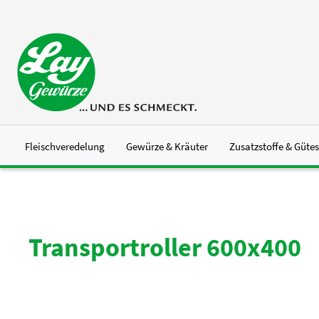
 Hauptinhalt springen
Zur Suche springen
Zur Hauptnavigation springen
Fleischveredelung
Gewürze & Kräuter
Zusatzstoffe & Güte
Transportroller 600x400
Bildergalerie überspringen