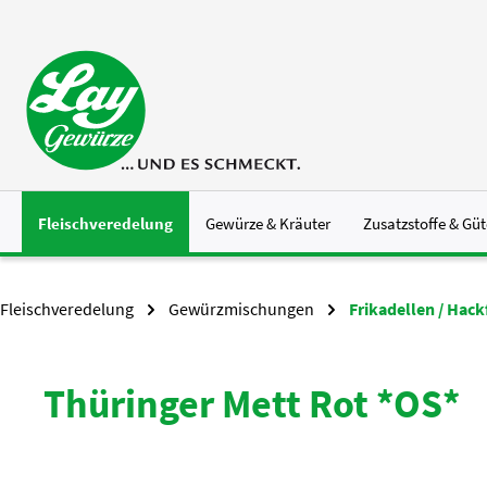
 Hauptinhalt springen
Zur Suche springen
Zur Hauptnavigation springen
Fleischveredelung
Gewürze & Kräuter
Zusatzstoffe & Güt
Fleischveredelung
Gewürzmischungen
Frikadellen / Hack
Thüringer Mett Rot *OS*