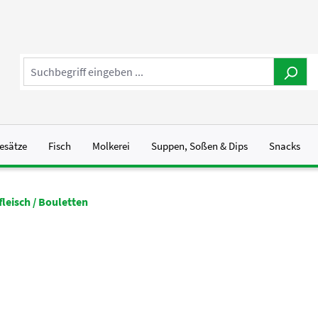
esätze
Fisch
Molkerei
Suppen, Soßen & Dips
Snacks
fleisch / Bouletten