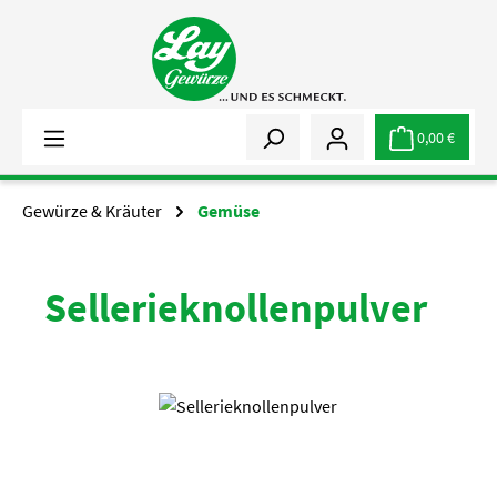
Zum Hauptinhalt springen
0,00 €
Gewürze & Kräuter
Gemüse
Sellerieknollenpulver
Bildergalerie überspringen