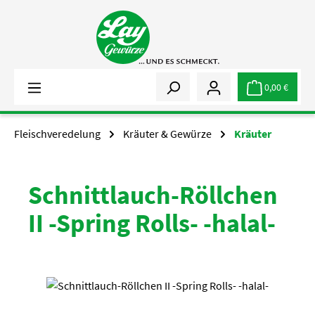
Zum Hauptinhalt springen
0,00 €
Fleischveredelung
Kräuter & Gewürze
Kräuter
Schnittlauch-Röllchen
II -Spring Rolls- -halal-
Bildergalerie überspringen