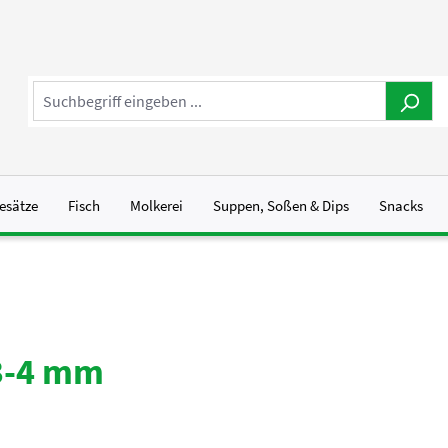
esätze
Fisch
Molkerei
Suppen, Soßen & Dips
Snacks
 3-4 mm