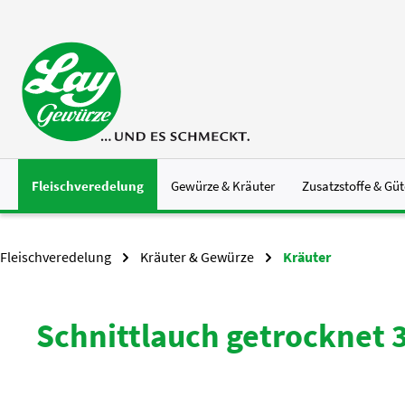
 Hauptinhalt springen
Zur Suche springen
Zur Hauptnavigation springen
Fleischveredelung
Gewürze & Kräuter
Zusatzstoffe & Güt
Fleischveredelung
Kräuter & Gewürze
Kräuter
Schnittlauch getrocknet