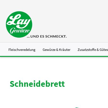
 Hauptinhalt springen
Zur Suche springen
Zur Hauptnavigation springen
Fleischveredelung
Gewürze & Kräuter
Zusatzstoffe & Güte
Schneidebrett
Bildergalerie überspringen