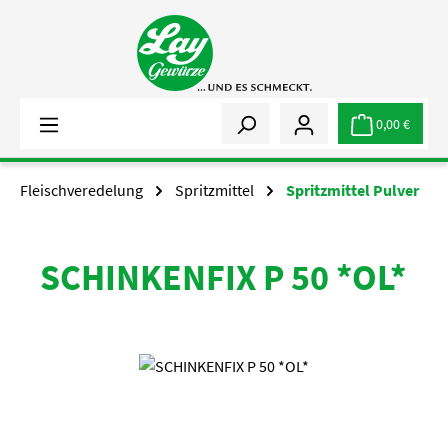
Zum Hauptinhalt springen
0,00 €
Fleischveredelung
Spritzmittel
Spritzmittel Pulver
SCHINKENFIX P 50 *OL*
Bildergalerie überspringen