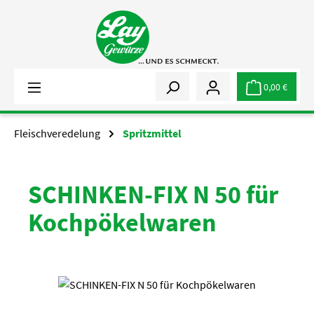
Zum Hauptinhalt springen
0,00 €
Fleischveredelung
Spritzmittel
SCHINKEN-FIX N 50 für
Kochpökelwaren
Bildergalerie überspringen