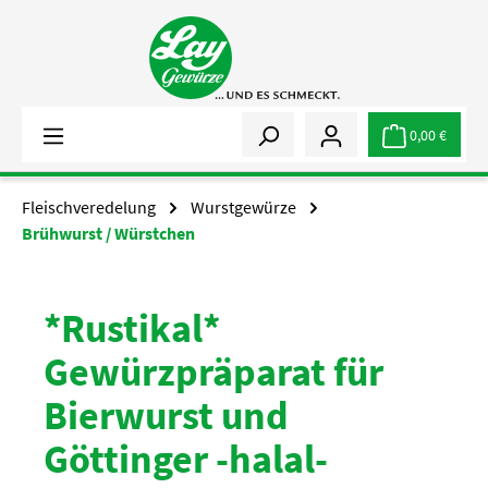
Zum Hauptinhalt springen
0,00 €
Fleischveredelung
Wurstgewürze
Brühwurst / Würstchen
*Rustikal*
Gewürzpräparat für
Bierwurst und
Göttinger -halal-