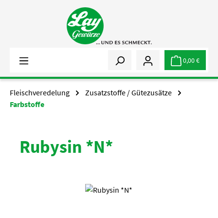
Zum Hauptinhalt springen
0,00 €
Fleischveredelung
Zusatzstoffe / Gütezusätze
Farbstoffe
Rubysin *N*
Bildergalerie überspringen