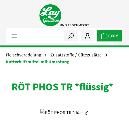
Zum Hauptinhalt springen
0,00 €
Fleischveredelung
Zusatzstoffe / Gütezusätze
Kutterhilfsmittel mit Umrötung
RÖT PHOS TR *flüssig*
Bildergalerie überspringen