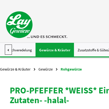
 Hauptinhalt springen
Zur Suche springen
Zur Hauptnavigation springen
Fleischveredelung
Gewürze & Kräuter
Zusatzstoffe & Gütes
Gewürze & Kräuter
Gewürze
Rohgewürze
PRO-PFEFFER *WEISS* Ein
Zutaten- -halal-