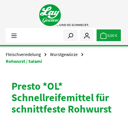
Zum Hauptinhalt springen
0,00 €
Fleischveredelung
Wurstgewürze
Rohwurst / Salami
Presto *OL*
Schnellreifemittel für
schnittfeste Rohwurst