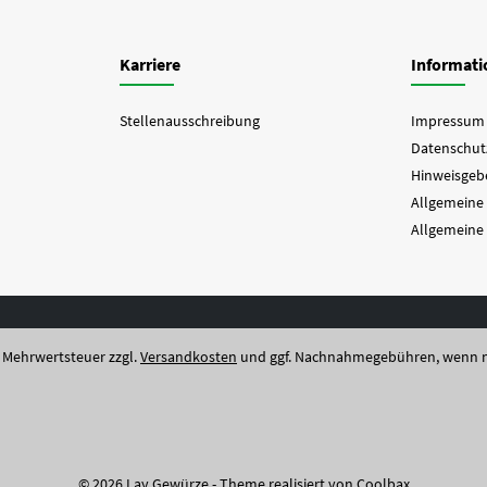
Karriere
Informat
Stellenausschreibung
Impressum
Datenschut
Hinweisgebe
Allgemeine
Allgemeine
l. Mehrwertsteuer zzgl.
Versandkosten
und ggf. Nachnahmegebühren, wenn n
© 2026 Lay Gewürze - Theme realisiert von
Coolbax