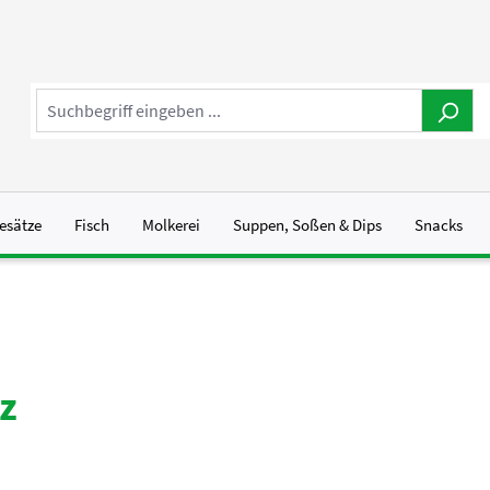
esätze
Fisch
Molkerei
Suppen, Soßen & Dips
Snacks
z