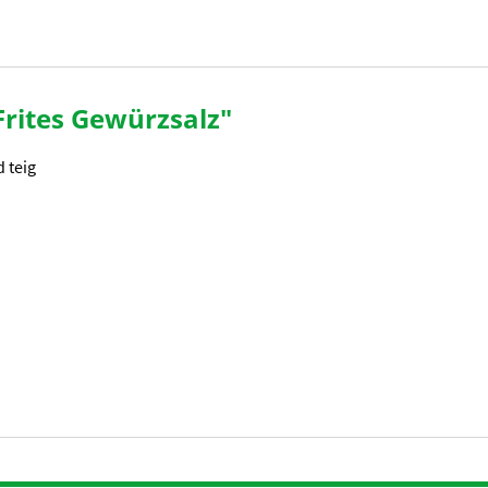
rites Gewürzsalz"
d teig