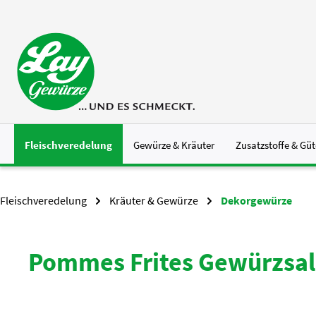
 Hauptinhalt springen
Zur Suche springen
Zur Hauptnavigation springen
Fleischveredelung
Gewürze & Kräuter
Zusatzstoffe & Güt
Fleischveredelung
Kräuter & Gewürze
Dekorgewürze
Pommes Frites Gewürzsal