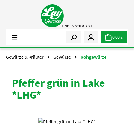
Zum Hauptinhalt springen
0,00 €
Gewürze & Kräuter
Gewürze
Rohgewürze
Pfeffer grün in Lake
*LHG*
Bildergalerie überspringen