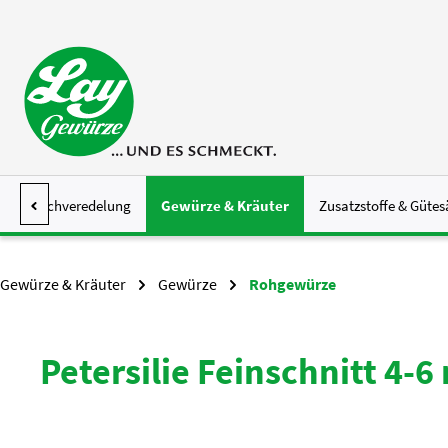
 Hauptinhalt springen
Zur Suche springen
Zur Hauptnavigation springen
Fleischveredelung
Gewürze & Kräuter
Zusatzstoffe & Gütes
Gewürze & Kräuter
Gewürze
Rohgewürze
Petersilie Feinschnitt 4-6