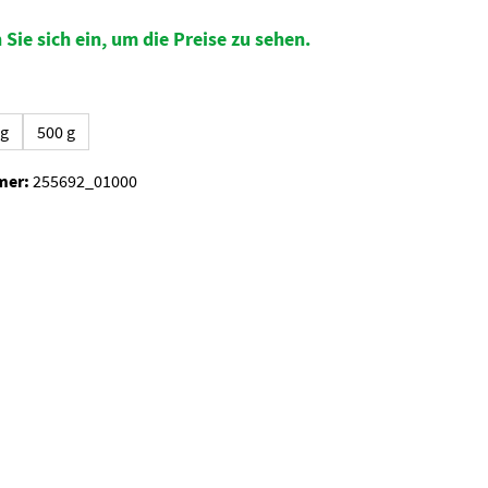
 Sie sich ein, um die Preise zu sehen.
auswählen
kg
500 g
mer:
255692_01000