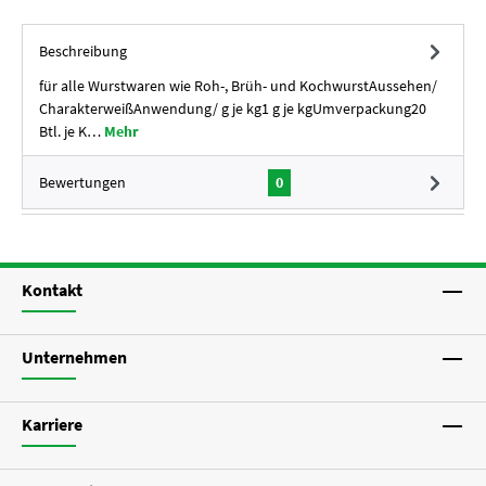
Beschreibung
für alle Wurstwaren wie Roh-, Brüh- und KochwurstAussehen/
CharakterweißAnwendung/ g je kg1 g je kgUmverpackung20
Btl. je K…
Mehr
Bewertungen
0
Kontakt
Unternehmen
Karriere