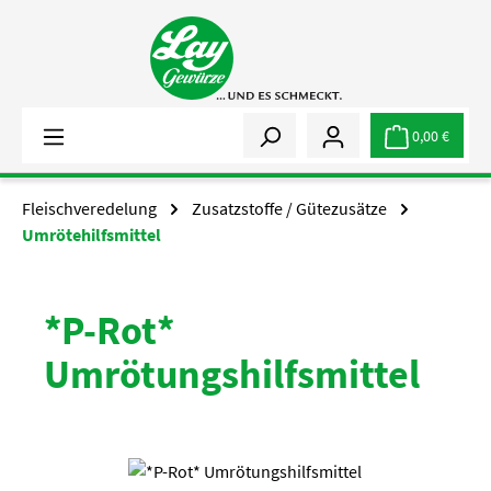
Zum Hauptinhalt springen
0,00 €
Fleischveredelung
Zusatzstoffe / Gütezusätze
Umrötehilfsmittel
*P-Rot*
Umrötungshilfsmittel
Bildergalerie überspringen