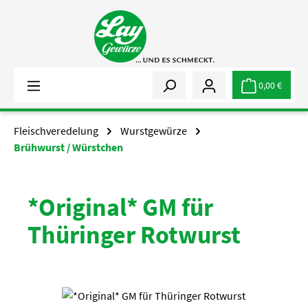
Zum Hauptinhalt springen
0,00 €
Fleischveredelung
Wurstgewürze
Brühwurst / Würstchen
*Original* GM für
Thüringer Rotwurst
Bildergalerie überspringen