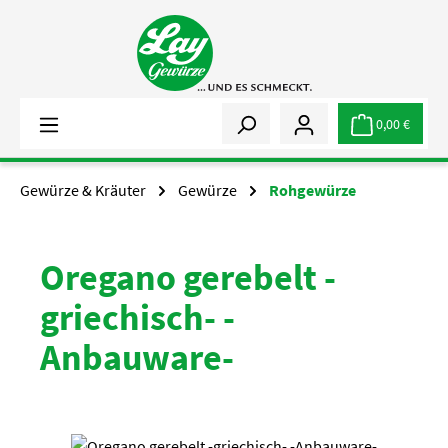
Zum Hauptinhalt springen
0,00 €
Gewürze & Kräuter
Gewürze
Rohgewürze
Oregano gerebelt -
griechisch- -
Anbauware-
Bildergalerie überspringen