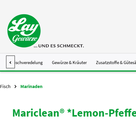
 Hauptinhalt springen
Zur Suche springen
Zur Hauptnavigation springen
Fleischveredelung
Gewürze & Kräuter
Zusatzstoffe & Gütes
Fisch
Marinaden
Mariclean® *Lemon-Pfeffer