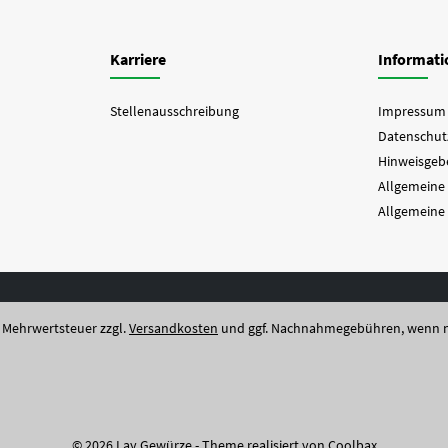
Karriere
Informat
Stellenausschreibung
Impressum
Datenschut
Hinweisgebe
Allgemeine
Allgemeine
l. Mehrwertsteuer zzgl.
Versandkosten
und ggf. Nachnahmegebühren, wenn n
© 2026 Lay Gewürze - Theme realisiert von
Coolbax