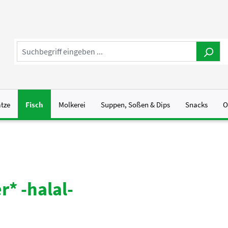
ätze
Fisch
Molkerei
Suppen, Soßen & Dips
Snacks
O
* -halal-