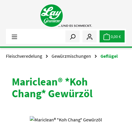
Zum Hauptinhalt springen
0,00 €
Fleischveredelung
Gewürzmischungen
Geflügel
Mariclean® *Koh
Chang* Gewürzöl
Bildergalerie überspringen