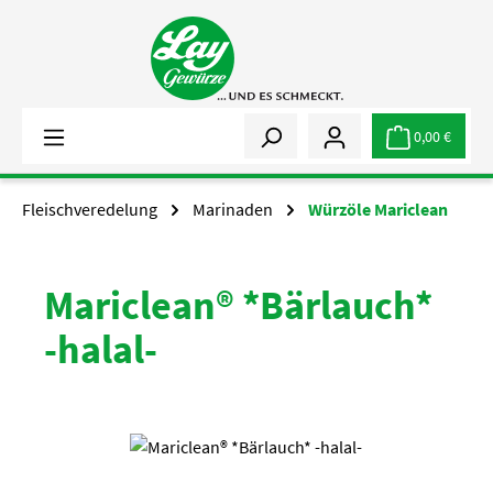
Zum Hauptinhalt springen
0,00 €
Fleischveredelung
Marinaden
Würzöle Mariclean
Mariclean® *Bärlauch*
-halal-
Bildergalerie überspringen