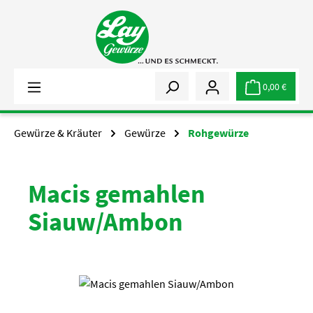
Zum Hauptinhalt springen
0,00 €
Gewürze & Kräuter
Gewürze
Rohgewürze
Macis gemahlen
Siauw/Ambon
Bildergalerie überspringen