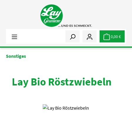
Zum Hauptinhalt springen
0,00 €
Sonstiges
Lay Bio Röstzwiebeln
Bildergalerie überspringen