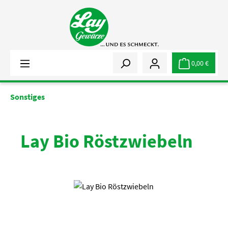
Zum Hauptinhalt springen
0,00 €
Sonstiges
Lay Bio Röstzwiebeln
Bildergalerie überspringen