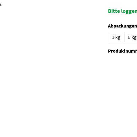
Bitte loggen
Abpackungen
1 kg
5 kg
Produktnum