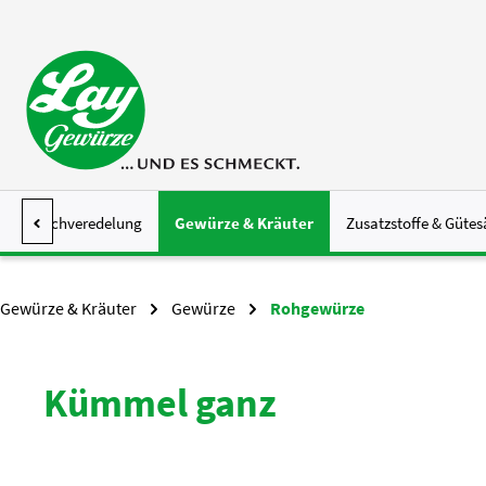
 Hauptinhalt springen
Zur Suche springen
Zur Hauptnavigation springen
Fleischveredelung
Gewürze & Kräuter
Zusatzstoffe & Gütes
Gewürze & Kräuter
Gewürze
Rohgewürze
Kümmel ganz