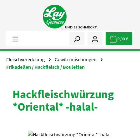
Zum Hauptinhalt springen
0,00 €
Fleischveredelung
Gewürzmischungen
Frikadellen / Hackfleisch / Bouletten
Hackfleischwürzung
*Oriental* -halal-
Bildergalerie überspringen