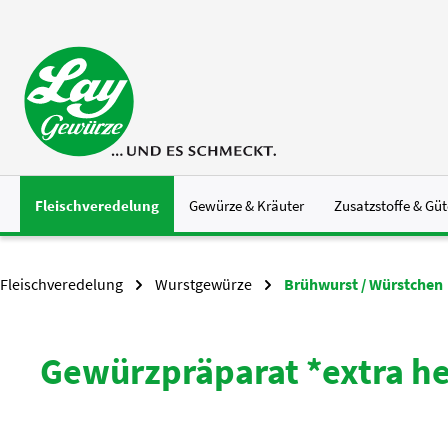
 Hauptinhalt springen
Zur Suche springen
Zur Hauptnavigation springen
Fleischveredelung
Gewürze & Kräuter
Zusatzstoffe & Güt
Fleischveredelung
Wurstgewürze
Brühwurst / Würstchen
Gewürzpräparat *extra hel