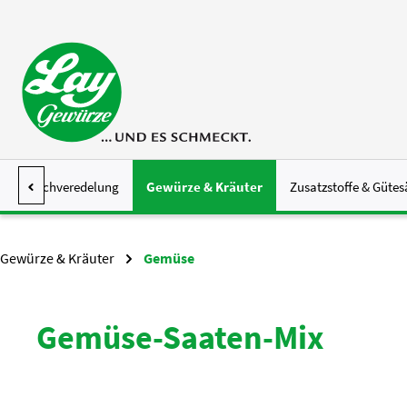
 Hauptinhalt springen
Zur Suche springen
Zur Hauptnavigation springen
Fleischveredelung
Gewürze & Kräuter
Zusatzstoffe & Gütes
Gewürze & Kräuter
Gemüse
Gemüse-Saaten-Mix