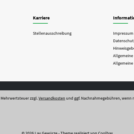
Karriere
Informat
Stellenausschreibung
Impressum
Datenschut
Hinweisgebe
Allgemeine
Allgemeine
l. Mehrwertsteuer zzgl.
Versandkosten
und ggf. Nachnahmegebühren, wenn n
© 2026 Lay Gewürze - Theme realisiert von
Coolbax