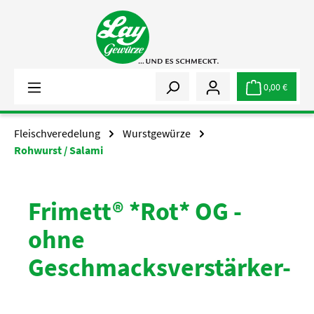
Zum Hauptinhalt springen
0,00 €
Fleischveredelung
Wurstgewürze
Rohwurst / Salami
Frimett® *Rot* OG -
ohne
Geschmacksverstärker-