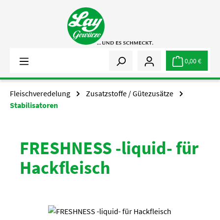
Zum Hauptinhalt springen
0,00 €
Fleischveredelung
Zusatzstoffe / Gütezusätze
Stabilisatoren
FRESHNESS -liquid- für
Hackfleisch
Bildergalerie überspringen