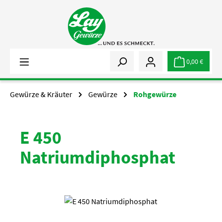
Zum Hauptinhalt springen
0,00 €
Gewürze & Kräuter
Gewürze
Rohgewürze
E 450
Natriumdiphosphat
Bildergalerie überspringen