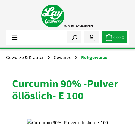
Zum Hauptinhalt springen
0,00 €
Gewürze & Kräuter
Gewürze
Rohgewürze
Curcumin 90% -Pulver
öllöslich- E 100
Bildergalerie überspringen