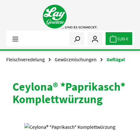
Zum Hauptinhalt springen
0,00 €
Fleischveredelung
Gewürzmischungen
Geflügel
Ceylona® *Paprikasch*
Komplettwürzung
Bildergalerie überspringen