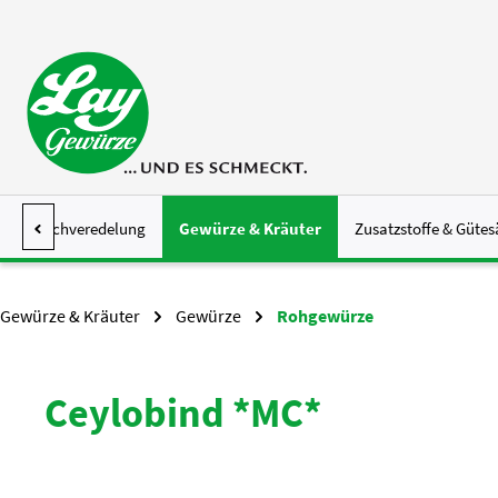
 Hauptinhalt springen
Zur Suche springen
Zur Hauptnavigation springen
Fleischveredelung
Gewürze & Kräuter
Zusatzstoffe & Gütes
Gewürze & Kräuter
Gewürze
Rohgewürze
Ceylobind *MC*