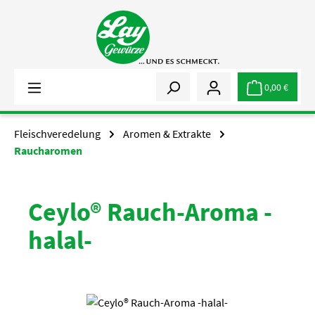
Zum Hauptinhalt springen
0,00 €
Fleischveredelung
Aromen & Extrakte
Raucharomen
Ceylo® Rauch-Aroma -
halal-
Bildergalerie überspringen