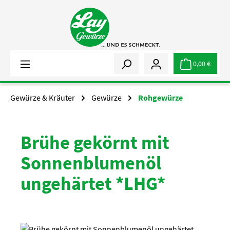
Zum Hauptinhalt springen
0,00 €
Gewürze & Kräuter
Gewürze
Rohgewürze
Brühe gekörnt mit
Sonnenblumenöl
ungehärtet *LHG*
Bildergalerie überspringen