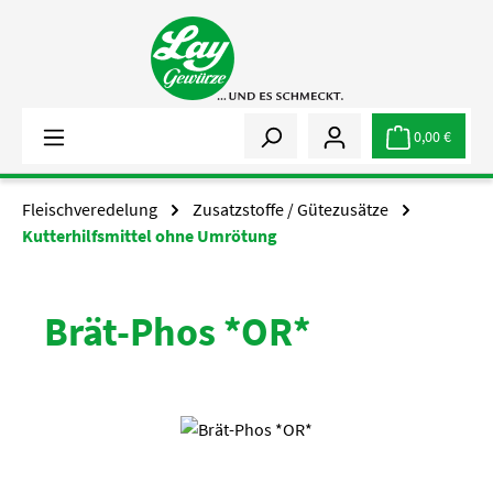
Zum Hauptinhalt springen
0,00 €
Fleischveredelung
Zusatzstoffe / Gütezusätze
Kutterhilfsmittel ohne Umrötung
Brät-Phos *OR*
Bildergalerie überspringen