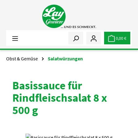
Zum Hauptinhalt springen
0,00 €
Obst & Gemüse
Salatwürzungen
Basissauce für
Rindfleischsalat 8 x
500 g
Bildergalerie überspringen