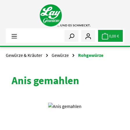
Zum Hauptinhalt springen
0,00 €
Gewürze & Kräuter
Gewürze
Rohgewürze
Anis gemahlen
Bildergalerie überspringen