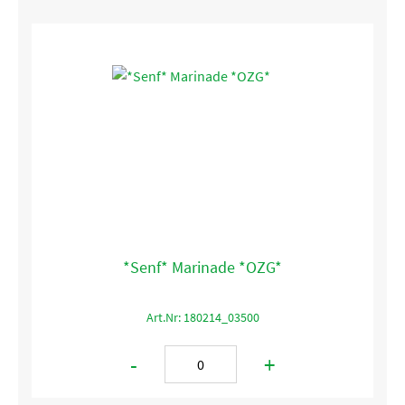
*Senf* Marinade *OZG*
Art.Nr: 180214_03500
-
+