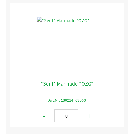
*Senf* Marinade *OZG*
Art.Nr: 180214_03500
-
+